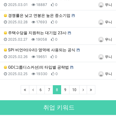
등록일
조회
추천
등록자
2025.03.01
18887
0
우니
경쟁률은 낮고 연봉은 높은 중소기업
등록일
조회
추천
등록자
2025.02.28
17693
0
우니
주택수당을 지원하는 대기업 23사
등록일
조회
추천
등록자
2025.02.27
19058
0
우니
SPI 비언어(수리) 영역에 사용되는 공식
등록일
조회
추천
등록자
2025.02.26
19651
0
우니
GD(그룹디스커션)의 타입별 공략법
등록일
조회
추천
등록자
2025.02.25
19330
0
우니
(first)
(previous)
(current)
(next)
(last)
6
7
8
9
10
취업 키워드