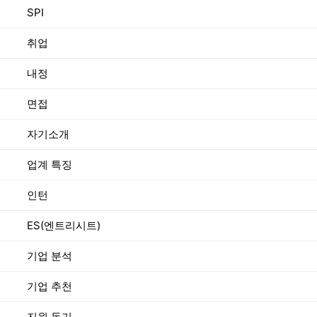
SPI
취업
내정
면접
자기소개
업계 특징
인턴
ES(엔트리시트)
기업 분석
기업 추천
지원 동기