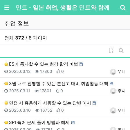
메뉴
민트 - 일본 취업, 생활은 민트와 함께
기
취업 정보
전체
372
/ 8 페이지
게시물 
게시
ES에 통과할 수 있는 최강 합격 비법
등록일
조회
추천
등록자
2025.03.12
17803
0
우니
3월 내로 진행할 수 있는 본선고 대비 취업활동 대책
등록일
조회
추천
등록자
2025.03.11
17801
0
우니
면접 시 유용하게 사용할 수 있는 답변 예시
등록일
조회
추천
등록자
2025.03.10
16752
0
우니
SPI 숙어 문제 풀이 방법과 예제
등록일
조회
추천
등록자
2025.03.09
17751
0
우니