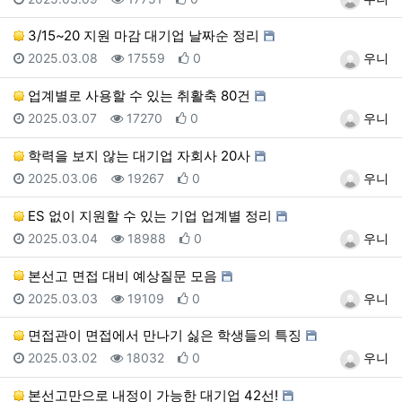
3/15~20 지원 마감 대기업 날짜순 정리
등록일
조회
추천
등록자
2025.03.08
17559
0
우니
업계별로 사용할 수 있는 취활축 80건
등록일
조회
추천
등록자
2025.03.07
17270
0
우니
학력을 보지 않는 대기업 자회사 20사
등록일
조회
추천
등록자
2025.03.06
19267
0
우니
ES 없이 지원할 수 있는 기업 업계별 정리
등록일
조회
추천
등록자
2025.03.04
18988
0
우니
본선고 면접 대비 예상질문 모음
등록일
조회
추천
등록자
2025.03.03
19109
0
우니
면접관이 면접에서 만나기 싫은 학생들의 특징
등록일
조회
추천
등록자
2025.03.02
18032
0
우니
본선고만으로 내정이 가능한 대기업 42선!