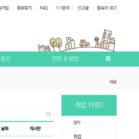
원가입
정보찾기
FAQ
1:1문의
신고글
접속자 307
부동산
민트 X 모인
새글
취업 키워드
새글 검색
SPI
날짜
게시판
취업