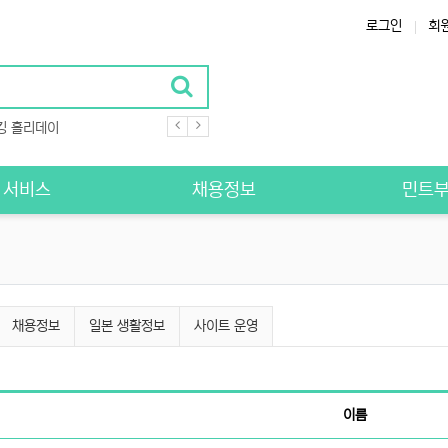
로그인
회
킹 홀리데이
S 서비스
채용정보
민트
채용정보
일본 생활정보
사이트 운영
이름