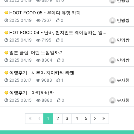
2025.04.19
6879
0
민밍짱
HOOT FOOD 05 - 우메다 유명 카페
등록일
조회
추천
등록자
2025.04.19
7267
0
민밍짱
HOT FOOD 04 - 난바, 현지인도 웨이팅하는 일…
등록일
조회
추천
등록자
2025.04.19
7195
0
민밍짱
일본 클럽, 어떤 느낌일까.?
등록일
조회
추천
등록자
2025.04.19
8304
0
민밍짱
여행후기
시부야 치이카와 라멘
등록일
조회
추천
등록자
2025.03.17
9083
1
유자청
여행후기
아키하바라
등록일
조회
추천
등록자
2025.03.15
8880
0
유자청
(current)
(next)
(last)
1
2
3
4
5