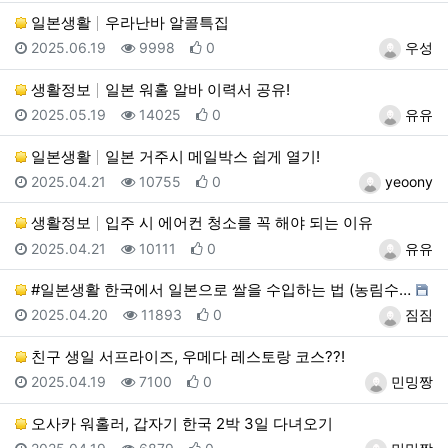
일본생활
우라난바 알콜특집
등록일
조회
추천
등록자
2025.06.19
9998
0
우성
생활정보
일본 워홀 알바 이력서 공유!
등록일
조회
추천
등록자
2025.05.19
14025
0
유유
일본생활
일본 거주시 메일박스 쉽게 열기!
등록일
조회
추천
등록자
2025.04.21
10755
0
yeoony
생활정보
입주 시 에어컨 청소를 꼭 해야 되는 이유
등록일
조회
추천
등록자
2025.04.21
10111
0
유유
#일본생활 한국에서 일본으로 쌀을 수입하는 법 (농림수…
등록일
조회
추천
등록자
2025.04.20
11893
0
짐짐
친구 생일 서프라이즈, 우메다 레스토랑 코스??!
등록일
조회
추천
등록자
2025.04.19
7100
0
민밍짱
오사카 워홀러, 갑자기 한국 2박 3일 다녀오기
등록일
조회
추천
등록자