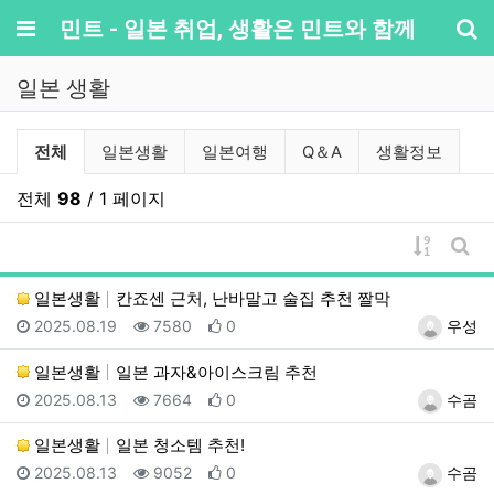
메뉴
민트 - 일본 취업, 생활은 민트와 함께
기
일본 생활
일본 생활 분류 목록
전체
일본생활
일본여행
Q＆A
생활정보
전체
98
/ 1 페이지
게시물 
게시
일본생활
칸죠센 근처, 난바말고 술집 추천 짤막
등록일
조회
추천
등록자
2025.08.19
7580
0
우성
일본생활
일본 과자&아이스크림 추천
등록일
조회
추천
등록자
2025.08.13
7664
0
수곰
일본생활
일본 청소템 추천!
등록일
조회
추천
등록자
2025.08.13
9052
0
수곰