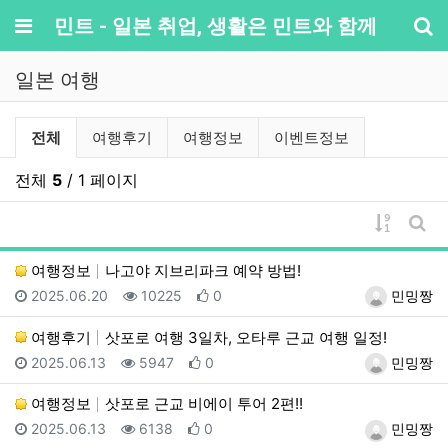
메뉴
민트 - 일본 취업, 생활은 민트와 함께
기
일본 여행
일본 여행 분류 목록
전체
여행후기
여행정보
이벤트정보
전체
5
/ 1 페이지
게시물 
게시
여행정보
나고야 지브리파크 예약 방법!
등록일
조회
추천
등록자
2025.06.20
10225
0
민밍짱
여행후기
삿포로 여행 3일차, 오타루 근교 여행 일정!
등록일
조회
추천
등록자
2025.06.13
5947
0
민밍짱
여행정보
삿포로 근교 비에이 투어 2편!!
등록일
조회
추천
등록자
2025.06.13
6138
0
민밍짱