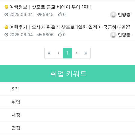
여행정보
삿포로 근교 비에이 투어 1편!!
등록일
조회
추천
등록자
2025.06.04
5945
0
민밍짱
여행후기
오사카 워홀러 삿포로 1일차 일정이 궁금하다면??
등록일
조회
추천
등록자
2025.06.04
5806
0
민밍짱
(current)
1
취업 키워드
SPI
취업
내정
면접