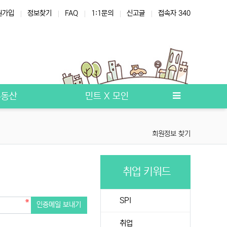
원가입
정보찾기
FAQ
1:1문의
신고글
접속자 340
부동산
민트 X 모인
회원정보 찾기
취업 키워드
SPI
인증메일 보내기
취업