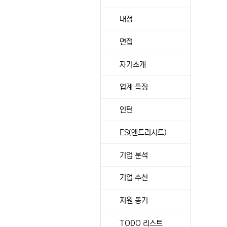
내정
면접
자기소개
업계 특징
인턴
ES(엔트리시트)
기업 분석
기업 추천
지원 동기
TODO 리스트