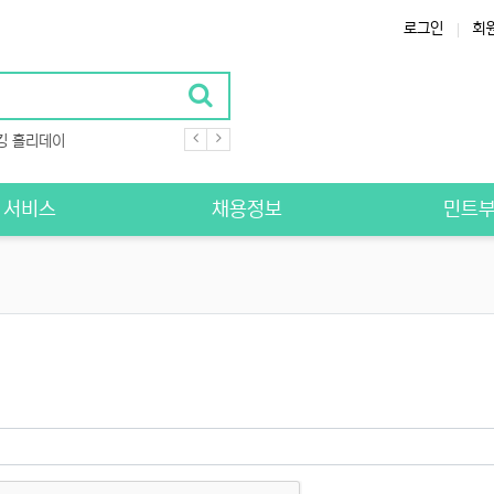
로그인
회
킹 홀리데이
S 서비스
채용정보
민트