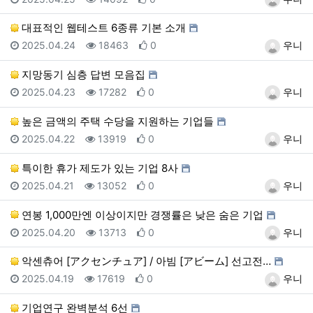
대표적인 웹테스트 6종류 기본 소개
등록일
조회
추천
등록자
2025.04.24
18463
0
우니
지망동기 심층 답변 모음집
등록일
조회
추천
등록자
2025.04.23
17282
0
우니
높은 금액의 주택 수당을 지원하는 기업들
등록일
조회
추천
등록자
2025.04.22
13919
0
우니
특이한 휴가 제도가 있는 기업 8사
등록일
조회
추천
등록자
2025.04.21
13052
0
우니
연봉 1,000만엔 이상이지만 경쟁률은 낮은 숨은 기업
등록일
조회
추천
등록자
2025.04.20
13713
0
우니
악센츄어 [アクセンチュア] / 아빔 [アビーム] 선고전…
등록일
조회
추천
등록자
2025.04.19
17619
0
우니
기업연구 완벽분석 6선