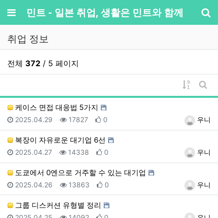
메뉴
민트 - 일본 취업, 생활은 민트와 함께
기
취업 정보
전체
372
/ 5 페이지
게시물 
게시
케이스 면접 대응법 5가지
등록일
조회
추천
등록자
2025.04.29
17827
0
우니
복장이 자유로운 대기업 6선
등록일
조회
추천
등록자
2025.04.27
14338
0
우니
도쿄에서 0엔으로 거주할 수 있는 대기업
등록일
조회
추천
등록자
2025.04.26
13863
0
우니
그룹 디스커션 유형별 정리
등록일
조회
추천
등록자
2025.04.25
14092
0
우니