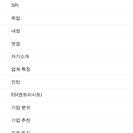
SPI
취업
내정
면접
자기소개
업계 특징
인턴
ES(엔트리시트)
기업 분석
기업 추천
지원 동기