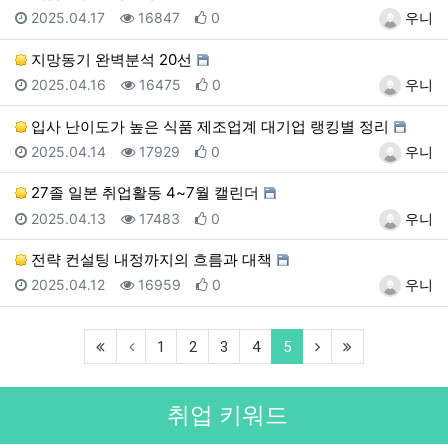
등록일
조회
추천
등록자
2025.04.17
16847
0
우니
지망동기 완벽분석 20선
등록일
조회
추천
등록자
2025.04.16
16475
0
우니
입사 난이도가 높은 식품 제조업계 대기업 랭킹별 정리
등록일
조회
추천
등록자
2025.04.14
17929
0
우니
27졸 일본 취업활동 4~7월 캘린더
등록일
조회
추천
등록자
2025.04.13
17483
0
우니
전략 컨설팅 내정까지의 흐름과 대책
등록일
조회
추천
등록자
2025.04.12
16959
0
우니
(first)
(current)
(next)
(last)
1
2
3
4
5
취업 키워드