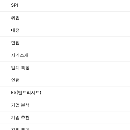
SPI
취업
내정
면접
자기소개
업계 특징
인턴
ES(엔트리시트)
기업 분석
기업 추천
지원 동기