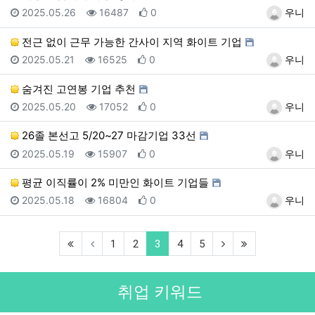
등록일
조회
추천
등록자
2025.05.26
16487
0
우니
전근 없이 근무 가능한 간사이 지역 화이트 기업
등록일
조회
추천
등록자
2025.05.21
16525
0
우니
숨겨진 고연봉 기업 추천
등록일
조회
추천
등록자
2025.05.20
17052
0
우니
26졸 본선고 5/20~27 마감기업 33선
등록일
조회
추천
등록자
2025.05.19
15907
0
우니
평균 이직률이 2% 미만인 화이트 기업들
등록일
조회
추천
등록자
2025.05.18
16804
0
우니
(first)
(current)
(next)
(last)
1
2
3
4
5
취업 키워드