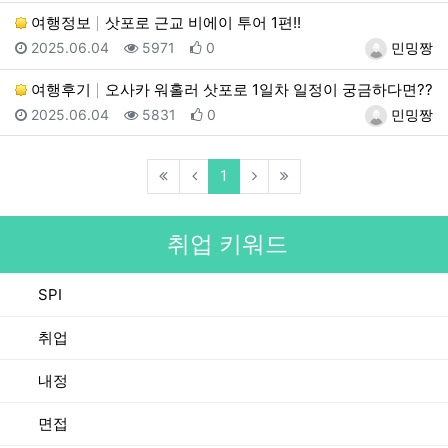
여행정보
삿포로 근교 비에이 투어 1편!!
등록일
조회
추천
등록자
2025.06.04
5971
0
민밍짱
여행후기
오사카 워홀러 삿포로 1일차 일정이 궁금하다면??
등록일
조회
추천
등록자
2025.06.04
5831
0
민밍짱
(current)
1
취업 키워드
SPI
취업
내정
면접