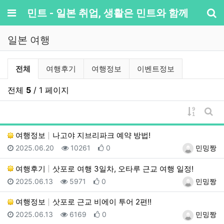
메뉴
민트 - 일본 취업, 생활은 민트와 함께
기
일본 여행
일본 여행 분류 목록
전체
여행후기
여행정보
이벤트정보
전체
5
/ 1 페이지
게시물 
게시
여행정보
나고야 지브리파크 예약 방법!
등록일
조회
추천
등록자
2025.06.20
10261
0
민밍짱
여행후기
삿포로 여행 3일차, 오타루 근교 여행 일정!
등록일
조회
추천
등록자
2025.06.13
5971
0
민밍짱
여행정보
삿포로 근교 비에이 투어 2편!!
등록일
조회
추천
등록자
2025.06.13
6169
0
민밍짱