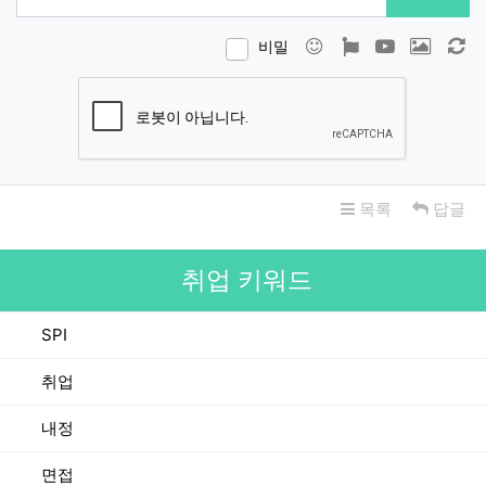
이모티콘
폰트어썸
동영상
이미지
새
비밀
목록
답글
취업 키워드
SPI
취업
내정
면접