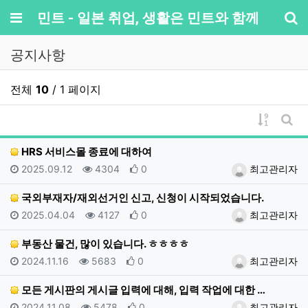
메뉴
민트 - 일본 취업, 생활은 민트와 함께
기
공지사항
전체
10
/ 1 페이지
게시물 
게시
HRS 서비스몰 종료에 대하여
등록일
조회
추천
등록자
2025.09.12
4304
0
최고관리자
국외부재자/재외선거인 신고, 신청이 시작되었습니다.
등록일
조회
추천
등록자
2025.04.04
4127
0
최고관리자
부동산 물건, 많이 있습니다. ㅎㅎㅎㅎ
등록일
조회
추천
등록자
2024.11.16
5683
0
최고관리자
모든 게시판의 게시글 입력에 대해, 입력 작업에 대한 …
등록일
조회
추천
등록자
2024.11.08
5478
0
최고관리자