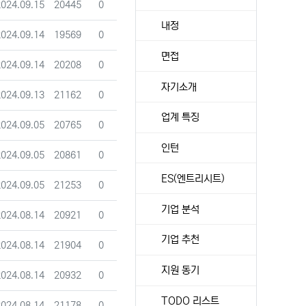
등록일
조회
추천
2024.09.15
20445
0
내정
등록일
조회
추천
2024.09.14
19569
0
면접
등록일
조회
추천
2024.09.14
20208
0
자기소개
등록일
조회
추천
2024.09.13
21162
0
업계 특징
등록일
조회
추천
2024.09.05
20765
0
인턴
등록일
조회
추천
2024.09.05
20861
0
ES(엔트리시트)
등록일
조회
추천
2024.09.05
21253
0
기업 분석
등록일
조회
추천
2024.08.14
20921
0
기업 추천
등록일
조회
추천
2024.08.14
21904
0
지원 동기
등록일
조회
추천
2024.08.14
20932
0
TODO 리스트
등록일
조회
추천
2024.08.14
21178
0