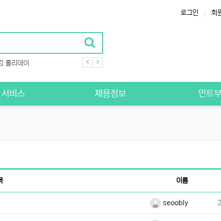
로그인
회
킹 홀리데이
S 서비스
채용정보
민트
목
이름
등록자
seoobly