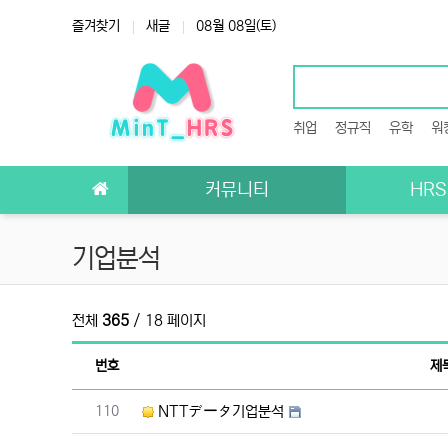
상단 네비
즐겨찾기
새글
08월 08일(토)
취업
정규직
유학
워
메인 메뉴
커뮤니티
HR
기업분석
전체
365
/ 18 페이지
번호
제
번호
110
NTTデータ기업분석