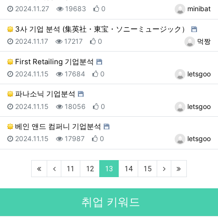
등록일
조회
추천
등록자
2024.11.27
19683
0
minibat
3사 기업 분석 (集英社・東宝・ソニーミュージック）
등록일
조회
추천
등록자
2024.11.17
17217
0
먹짱
First Retailing 기업분석
등록일
조회
추천
등록자
2024.11.15
17684
0
letsgoo
파나소닉 기업분석
등록일
조회
추천
등록자
2024.11.15
18056
0
letsgoo
베인 앤드 컴퍼니 기업분석
등록일
조회
추천
등록자
2024.11.15
17987
0
letsgoo
(first)
(previous)
(current)
(next)
(last)
11
12
13
14
15
취업 키워드