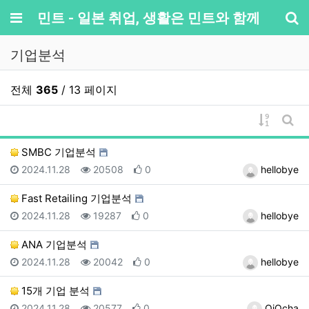
메뉴
민트 - 일본 취업, 생활은 민트와 함께
기
기업분석
전체
365
/ 13 페이지
게시물 
게시
SMBC 기업분석
등록일
조회
추천
등록자
2024.11.28
20508
0
hellobye
Fast Retailing 기업분석
등록일
조회
추천
등록자
2024.11.28
19287
0
hellobye
ANA 기업분석
등록일
조회
추천
등록자
2024.11.28
20042
0
hellobye
15개 기업 분석
등록일
조회
추천
등록자
2024.11.28
20577
0
OiOcha