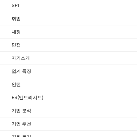
SPI
취업
내정
면접
자기소개
업계 특징
인턴
ES(엔트리시트)
기업 분석
기업 추천
지원 동기