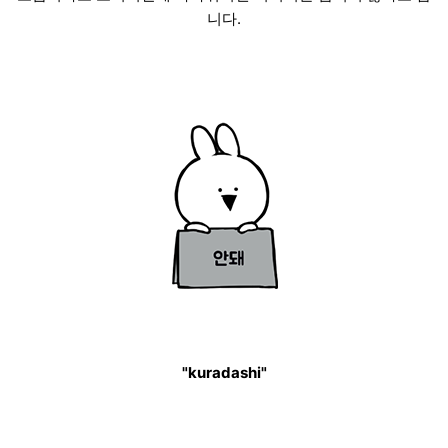
니다.
"kuradashi"