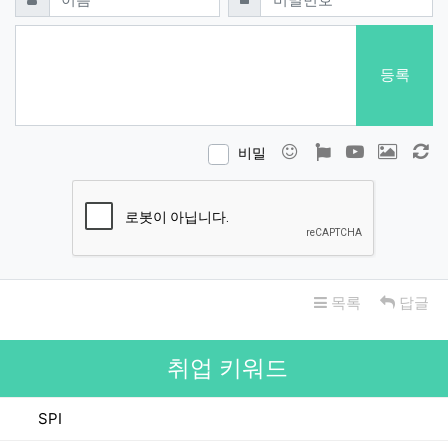
등록
이모티콘
폰트어썸
동영상
이미지
새
비밀
목록
답글
취업 키워드
SPI