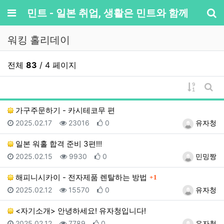
메뉴
민트 - 일본 취업, 생활은 민트와 함께
기
워킹 홀리데이
전체
83
/ 4 페이지
게시물 
게시
가구주문하기 - 카시테코무 편
등록일
조회
추천
등록자
2025.02.17
23016
0
유자청
일본 워홀 합격 준비 3편!!!
등록일
조회
추천
등록자
2025.02.15
9930
0
민밍짱
댓글
해피니시카이 - 전자제품 렌탈하는 방법
1
등록일
조회
추천
등록자
2025.02.12
15570
0
유자청
<자기소개> 안녕하세요! 유자청입니다!
등록일
조회
추천
등록자
2025.02.12
7789
0
유자청