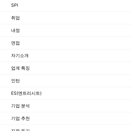
SPI
취업
내정
면접
자기소개
업계 특징
인턴
ES(엔트리시트)
기업 분석
기업 추천
지원 동기