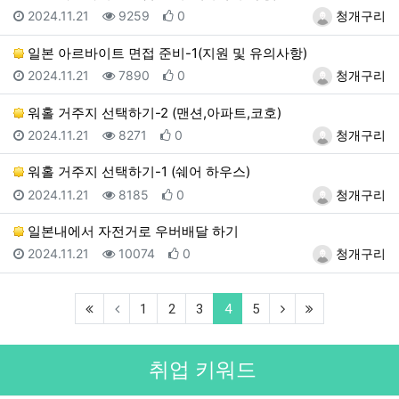
등록일
조회
추천
등록자
2024.11.21
9259
0
청개구리
일본 아르바이트 면접 준비-1(지원 및 유의사항)
등록일
조회
추천
등록자
2024.11.21
7890
0
청개구리
워홀 거주지 선택하기-2 (맨션,아파트,코호)
등록일
조회
추천
등록자
2024.11.21
8271
0
청개구리
워홀 거주지 선택하기-1 (쉐어 하우스)
등록일
조회
추천
등록자
2024.11.21
8185
0
청개구리
일본내에서 자전거로 우버배달 하기
등록일
조회
추천
등록자
2024.11.21
10074
0
청개구리
(first)
(current)
(next)
(last)
1
2
3
4
5
취업 키워드