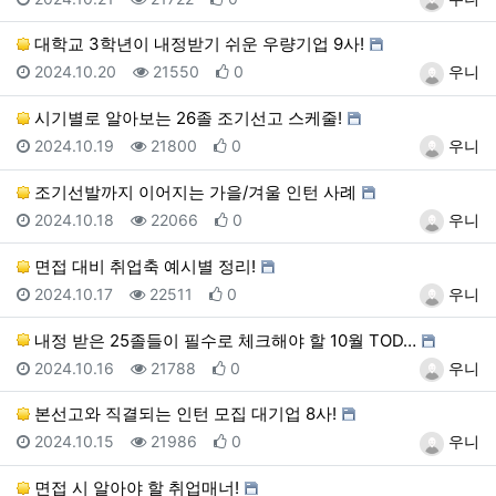
대학교 3학년이 내정받기 쉬운 우량기업 9사!
등록일
조회
추천
등록자
2024.10.20
21550
0
우니
시기별로 알아보는 26졸 조기선고 스케줄!
등록일
조회
추천
등록자
2024.10.19
21800
0
우니
조기선발까지 이어지는 가을/겨울 인턴 사례
등록일
조회
추천
등록자
2024.10.18
22066
0
우니
면접 대비 취업축 예시별 정리!
등록일
조회
추천
등록자
2024.10.17
22511
0
우니
내정 받은 25졸들이 필수로 체크해야 할 10월 TOD…
등록일
조회
추천
등록자
2024.10.16
21788
0
우니
본선고와 직결되는 인턴 모집 대기업 8사!
등록일
조회
추천
등록자
2024.10.15
21986
0
우니
면접 시 알아야 할 취업매너!