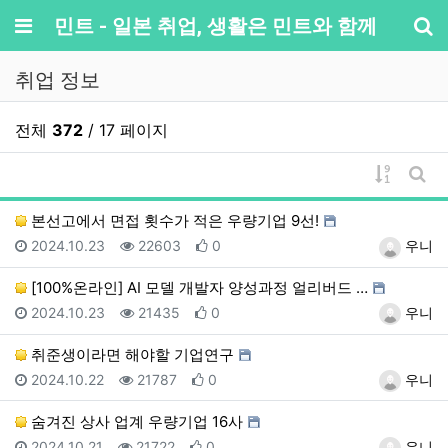
메뉴
민트 - 일본 취업, 생활은 민트와 함께
기
취업 정보
전체
372
/ 17 페이지
게시물 
게시
본선고에서 면접 횟수가 적은 우량기업 9선!
등록일
조회
추천
등록자
2024.10.23
22603
0
우니
[100%온라인] AI 모델 개발자 양성과정 얼리버드 …
등록일
조회
추천
등록자
2024.10.23
21435
0
우니
취준생이라면 해야할 기업연구
등록일
조회
추천
등록자
2024.10.22
21787
0
우니
숨겨진 상사 업계 우량기업 16사
등록일
조회
추천
등록자
2024.10.21
21722
0
우니