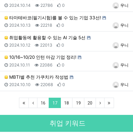
등록일
조회
추천
등록자
2024.10.14
22786
0
우니
타마테바코(필기시험)를 볼 수 있는 기업 33선!
등록일
조회
추천
등록자
2024.10.13
22218
0
우니
취업활동에 활용할 수 있는 AI 기술 5선
등록일
조회
추천
등록자
2024.10.12
22013
0
우니
10/16~10/20 인턴 마감 기업 정리!
등록일
조회
추천
등록자
2024.10.11
22086
0
우니
MBTI별 추천 가쿠치카 작성법
등록일
조회
추천
등록자
2024.10.10
22068
0
우니
(first)
(previous)
(current)
(next)
(last)
16
17
18
19
20
취업 키워드