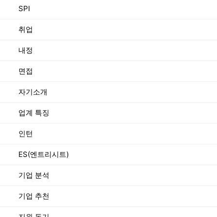
SPI
취업
내정
면접
자기소개
업계 특징
인턴
ES(엔트리시트)
기업 분석
기업 추천
지원 동기