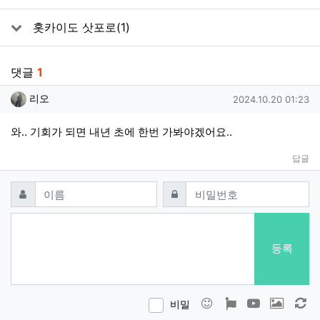
홋카이도 삿포로(1)
댓글
1
리오님의 댓글
작성일
리오
2024.10.20 01:23
와.. 기회가 되면 내년 초에 한번 가봐야겠어요..
답글
댓글쓰기
필수
필수
이름
비밀번호
등록
이모티콘
폰트어썸
동영상
이미지
새
비밀