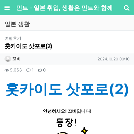
메뉴
민트 - 일본 취업, 생활은 민트와 함께
기
일본 생활
분류
여행후기
홋카이도 삿포로(2)
작성자 정보
작성
작성일
꼬비
2024.10.20 00:10
컨텐츠 정보
조회
댓글
추천
9,063
1
0
본문
홋카이도 삿포로(2)​
안녕하세요! 꼬비입니다!