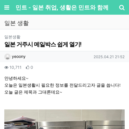
메뉴
민트 - 일본 취업, 생활은 민트와 함께
기
일본 생활
분류
일본생활
일본 거주시 메일박스 쉽게 열기!
작성자 정보
작성
작성일
yeoony
2025.04.21 21:52
컨텐츠 정보
조회
추천
10,711
0
본문
안녕하세요~
오늘은 일본생활시 필요한 정보를 전달드리고자 글을 씁니다!
오늘 글은 제목과 그대론데요~