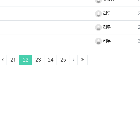
등록자
리무
등록자
리무
등록자
리무
rst)
(previous)
(current)
(last)
21
22
23
24
25