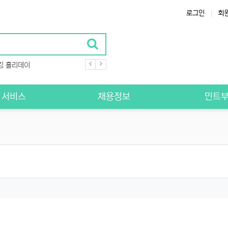
로그인
회
킹 홀리데이
S 서비스
채용정보
민트