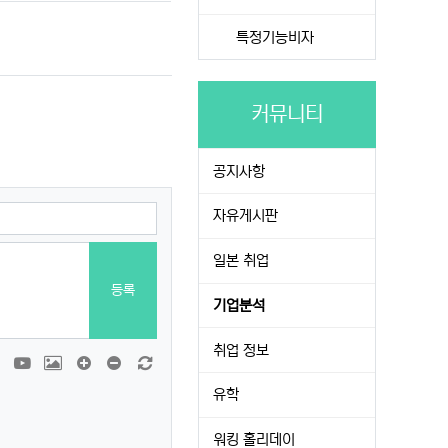
특정기능비자
커뮤니티
공지사항
자유게시판
일본 취업
등록
기업분석
취업 정보
티콘
폰트어썸
동영상
이미지
댓글창 늘이기
댓글창 줄이기
새 댓글 작성
유학
워킹 홀리데이