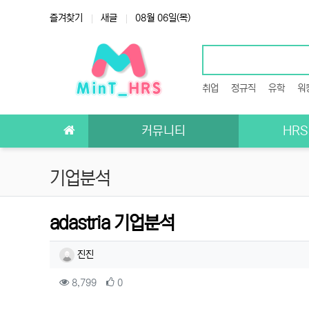
상단 네비
즐겨찾기
새글
08월 06일(목)
취업
정규직
유학
워
메인 메뉴
커뮤니티
HR
기업분석
adastria 기업분석
작성자 정보
작성
진진
컨텐츠 정보
조회
추천
8,799
0