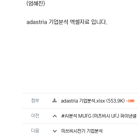
본문
(엄혜진)
adastria 기업분석 엑셀자료 입니다.
관련자료
파일크기
회
첨부
adastria 기업분석.xlsx
(553.9K)
1980
이전
#AI분석 MUFG (미츠비시 UFJ 파이낸셜
다음
미쓰비시전기 기업분석