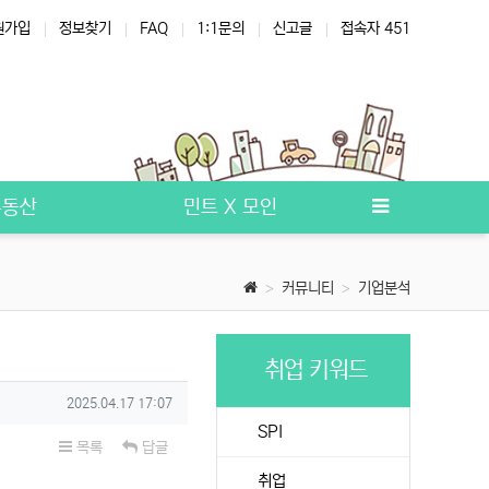
원가입
정보찾기
FAQ
1:1문의
신고글
접속자 451
부동산
민트 X 모인
커뮤니티
기업분석
취업 키워드
작성일
2025.04.17 17:07
SPI
목록
답글
취업