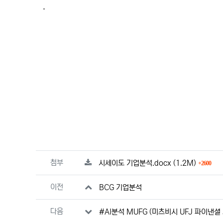
본문
.
관련자료
파일크기
회 
첨부
시세이도 기업분석.docx
(1.2M)
2600
이전
BCG 기업분석
다음
#AI분석 MUFG (미츠비시 UFJ 파이낸셜