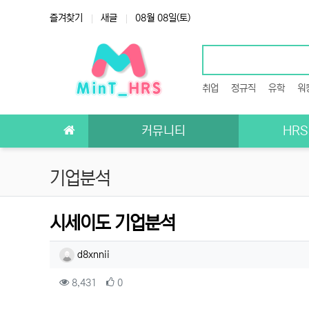
상단 네비
즐겨찾기
새글
08월 08일(토)
취업
정규직
유학
워
메인 메뉴
커뮤니티
HR
기업분석
시세이도 기업분석
작성자 정보
작성
d8xnnii
컨텐츠 정보
조회
추천
8,431
0