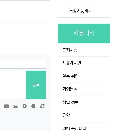
특정기능비자
커뮤니티
공지사항
자유게시판
일본 취업
등록
기업분석
취업 정보
티콘
폰트어썸
동영상
이미지
댓글창 늘이기
댓글창 줄이기
새 댓글 작성
유학
워킹 홀리데이