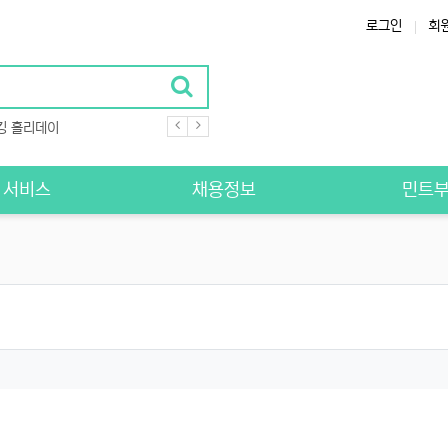
로그인
회
킹 홀리데이
S 서비스
채용정보
민트