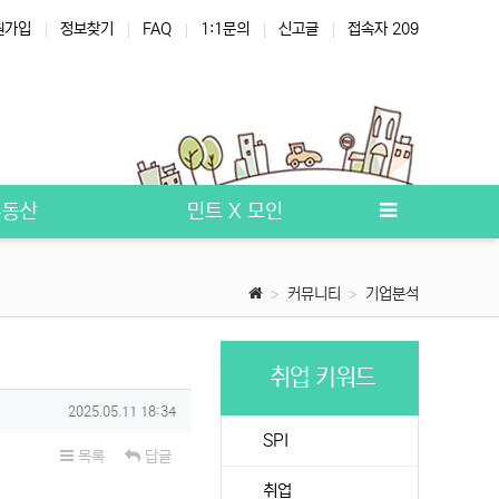
원가입
정보찾기
FAQ
1:1문의
신고글
접속자 209
부동산
민트 X 모인
커뮤니티
기업분석
취업 키워드
작성일
2025.05.11 18:34
SPI
목록
답글
취업