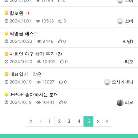
2024.11.01
11144
0
꼬비
댓글
할로윈
1
등록일
조회
추천
등록자
2024.11.01
10513
0
꼬비
익명글 테스트
등록일
조회
추천
등록자
2024.10.23
9448
0
익명1
사회인 야구 참가 후기 (2)
등록일
조회
추천
등록자
2024.10.20
10092
0
리오
대표일기
작은
등록일
조회
추천
등록자
2024.10.19
13027
0
오사카샌님
J-POP 좋아하시는 분!?
등록일
조회
추천
등록자
2024.10.19
10441
0
리오
(first)
(current)
(next)
(last)
1
2
3
4
5