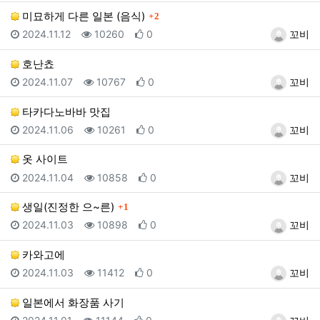
댓글
미묘하게 다른 일본 (음식)
2
등록일
조회
추천
등록자
2024.11.12
10260
0
꼬비
호난쵸
등록일
조회
추천
등록자
2024.11.07
10767
0
꼬비
타카다노바바 맛집
등록일
조회
추천
등록자
2024.11.06
10261
0
꼬비
옷 사이트
등록일
조회
추천
등록자
2024.11.04
10858
0
꼬비
댓글
생일(진정한 으~른)
1
등록일
조회
추천
등록자
2024.11.03
10898
0
꼬비
카와고에
등록일
조회
추천
등록자
2024.11.03
11412
0
꼬비
일본에서 화장품 사기
등록일
조회
추천
등록자