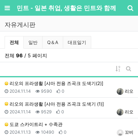
메뉴
민트 - 일본 취업, 생활은 민트와 함께
기
자유게시판
자유게시판 분류 목록
전체
일반
Q＆A
대표일기
전체
96
/ 5 페이지
게시물 
게시
리오의 프라생활 [샤아 전용 즈곡크 도색기(2)]
등록일
조회
추천
등록자
2024.11.14
9590
0
리오
리오의 프라생활 [샤아 전용 즈곡크 도색기 (1)]
등록일
조회
추천
등록자
2024.11.14
9529
0
리오
도쿄 스카이트리 + 수족관
등록일
조회
추천
등록자
2024.11.13
10490
0
꼬비