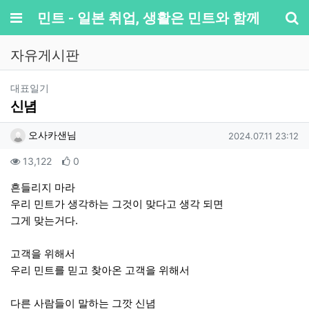
메뉴
민트 - 일본 취업, 생활은 민트와 함께
기
자유게시판
분류
대표일기
신념
작성자 정보
작성
작성일
오사카샌님
2024.07.11 23:12
컨텐츠 정보
조회
추천
13,122
0
본문
흔들리지 마라
우리 민트가 생각하는 그것이 맞다고 생각 되면
그게 맞는거다.
고객을 위해서
우리 민트를 믿고 찾아온 고객을 위해서
다른 사람들이 말하는 그깟 신념