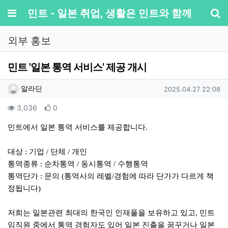
메뉴
민트 - 일본 취업, 생활은 민트와 함께
기
외부 홍보
민트 '일본 통역 서비스' 제공 개시
작성자 정보
작성
작성일
알라딘
2025.04.27 22:08
컨텐츠 정보
조회
추천
3,036
0
본문
민트에서 일본 통역 서비스를 제공합니다.
대상 : 기업 / 단체 / 개인
통역종류 : 순차통역 / 동시통역 / 수행통역
통역단가 : 문의 (통역사의 레벨/경험에 따라 단가가 다르게 책
정됩니다)
저희는 일본관련 최대의 한국인 인재풀을 보유하고 있고, 민트
임직원 중에서 통역 경험자도 있어 일본 진출을 꿈꾸거나 일본