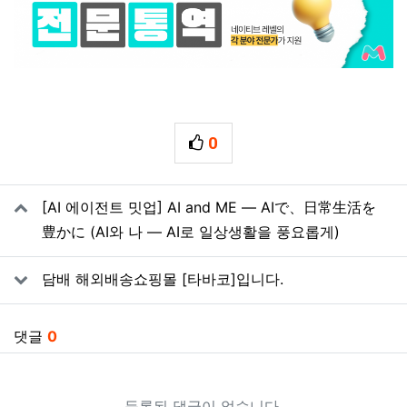
0
추천
관련자료
[AI 에이전트 밋업] AI and ME ― AIで、日常生活を
豊かに (AI와 나 ― AI로 일상생활을 풍요롭게)
담배 해외배송쇼핑몰 [타바코]입니다.
댓글
0
등록된 댓글이 없습니다.