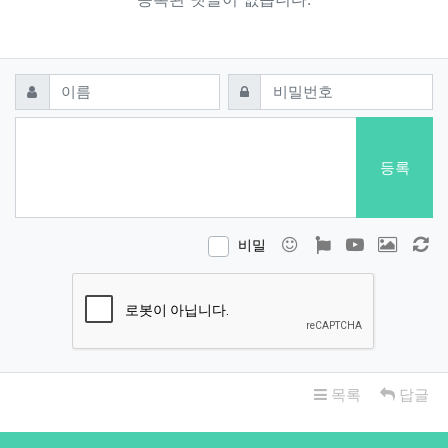
댓글쓰기
필수
필수
이름
비밀번호
등록
이모티콘
폰트어썸
동영상
이미지
새
비밀
목록
답글