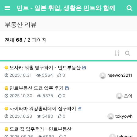
메뉴
민트 - 일본 취업, 생활은 민트와 함께
기
부동산 리뷰
전체
68
/ 2 페이지
게시물 
게시
오사카 워홀 방구하기 - 민트부동산
등록일
조회
추천
등록자
2025.10.31
5564
0
heewon3211
민트부동산 도쿄 입주 후기
등록일
조회
추천
등록자
2025.10.30
5375
0
초이
사이타마 워킹홀리데이 집구하기
등록일
조회
추천
등록자
2025.10.23
5480
0
tokyowh
도쿄 집 입주후기 - 민트부동산
등록일
조회
추천
등록자
2025.09.26
6990
0
tokyoto