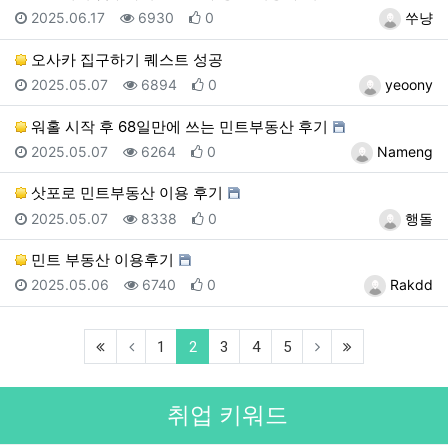
등록일
조회
추천
등록자
2025.06.17
6930
0
쑤냥
오사카 집구하기 퀘스트 성공
등록일
조회
추천
등록자
2025.05.07
6894
0
yeoony
워홀 시작 후 68일만에 쓰는 민트부동산 후기
등록일
조회
추천
등록자
2025.05.07
6264
0
Nameng
삿포로 민트부동산 이용 후기
등록일
조회
추천
등록자
2025.05.07
8338
0
행돌
민트 부동산 이용후기
등록일
조회
추천
등록자
2025.05.06
6740
0
Rakdd
(first)
(current)
(last)
1
2
3
4
5
취업 키워드