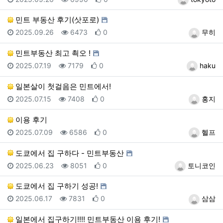
민트 부동산 후기(삿포로)
등록일
조회
추천
등록자
2025.09.26
6473
0
무히
민트부동산 최고 쵝오 !
등록일
조회
추천
등록자
2025.07.19
7179
0
haku
일본살이 첫걸음은 민트에서!
등록일
조회
추천
등록자
2025.07.15
7408
0
홍지
이용 후기
등록일
조회
추천
등록자
2025.07.09
6586
0
헬프
도쿄에서 집 구하다 - 민트부동산
등록일
조회
추천
등록자
2025.06.23
8051
0
토니코인
도쿄에서 집 구하기 성공!
등록일
조회
추천
등록자
2025.06.17
7831
0
삼삼
일본에서 집구하기!!!! 민트부동산 이용 후기!