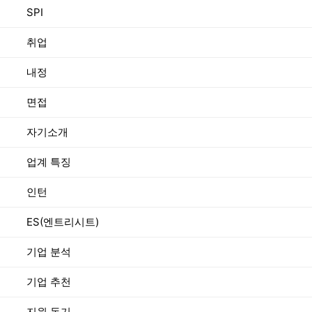
SPI
취업
내정
면접
자기소개
업계 특징
인턴
ES(엔트리시트)
기업 분석
기업 추천
지원 동기