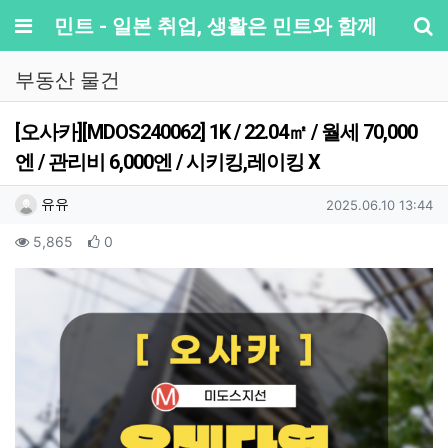
메뉴
민트 - 일본 취업, 생활은 민트와 함께
기
부동산 물건
[오사카][MDOS240062] 1K / 22.04㎡ / 월세 70,000
엔 / 관리비 6,000엔 / 시키킹,레이킹 X
작성자 정보
작성
작성일
유유
2025.06.10 13:44
컨텐츠 정보
조회
추천
5,865
0
본문