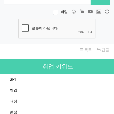
이모티콘
폰트어썸
동영상
이미지
새
비밀
목록
답글
취업 키워드
SPI
취업
내정
면접