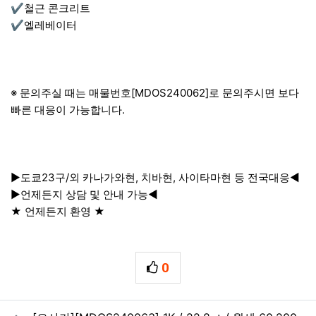
✔철근 콘크리트
✔엘레베이터
※ 문의주실 때는 매물번호[MDOS240062]로 문의주시면 보다
빠른 대응이 가능합니다.
▶도쿄23구/외 카나가와현, 치바현, 사이타마현 등 전국대응◀
▶언제든지 상담 및 안내 가능◀
★ 언제든지 환영 ★
0
추천
관련자료