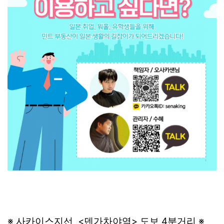
※ 사카이스지선 <덴가차야역> 도보 4분거리 ※