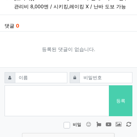
관리비 8,000엔 / 시키킹,레이킹 X / 난바 도보 가능
댓글
0
등록된 댓글이 없습니다.
댓글쓰기
필수
필수
이름
비밀번호
등록
이모티콘
폰트어썸
동영상
이미지
새
비밀