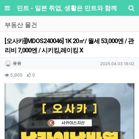
메뉴
민트 - 일본 취업, 생활은 민트와 함께
기
부동산 물건
[오사카][MDOS240046] 1K 20㎡/ 월세 53,000엔 / 관
리비 7,000엔 / 시키킹,레이킹 X
작성자 정보
작성
작성일
유유
2025.04.03 18:02
컨텐츠 정보
조회
추천
5,905
0
본문