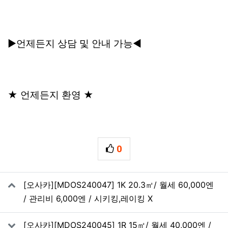
▶언제든지 상담 및 안내 가능◀
★ 언제든지 환영 ★
0
추천
관련자료
[오사카][MDOS240047] 1K 20.3㎡/ 월세 60,000엔
/ 관리비 6,000엔 / 시키킹,레이킹 X
[오사카][MDOS240045] 1R 15㎡/ 월세 40,000엔 /