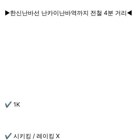
▶한신난바선 난카이난바역까지 전철 4분 거리◀
✔ 1K
✔ 시키킹 / 레이킹 X