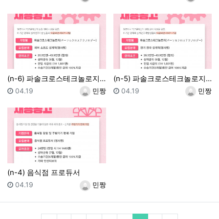
(n-6) 파솔크로스테크놀로지 제어소프트설계직 정사원
(n-5) 파솔크로스테크놀로지 전기전자설계직 정사
등록일
등록자
등록일
등록자
04.19
민짱
04.19
민짱
(n-4) 음식점 프로듀서
등록일
등록자
04.19
민짱