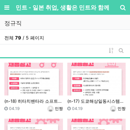
메뉴
민트 - 일본 취업, 생활은 민트와 함께
기
정규직
전체
79
/ 5 페이지
게시물 
게시
(n-18) 히타치밴타라 소프트웨어 기술직 정사원
(n-17) 도쿄해상일동시스템즈 시스템엔지니어 정사원
등록일
등록자
등록일
등록자
04.19
민짱
04.19
민짱