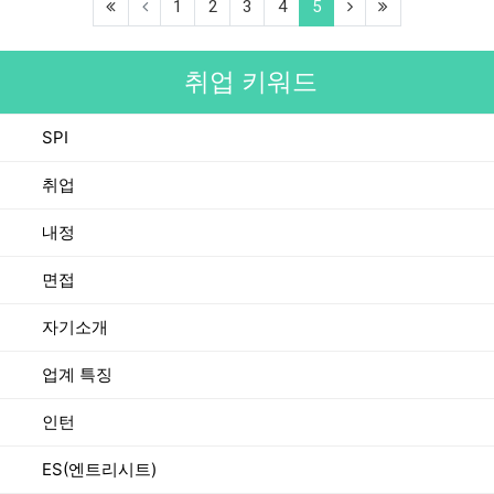
(first)
(current)
(next)
(last)
1
2
3
4
5
취업 키워드
SPI
취업
내정
면접
자기소개
업계 특징
인턴
ES(엔트리시트)