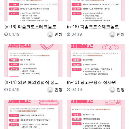
(n-16) 파솔크로스테크놀로지 시스템개발엔지니어 정사…
(n-15) 파솔크로스테크놀로지 시스템개발엔지니어 정사…
등록일
등록자
등록일
등록자
04.19
민짱
04.19
민짱
(n-14) 의료 해외영업직 정사원
(n-13) 광고운용직 정사원
등록일
등록자
등록일
등록자
04.19
민짱
04.19
민짱