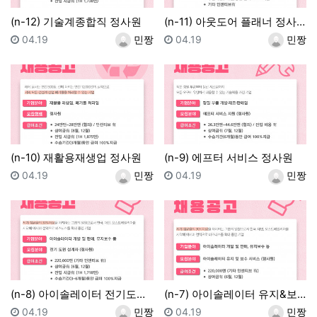
(n-12) 기술계종합직 정사원
(n-11) 아웃도어 플래너 정사원
등록일
등록자
등록일
등록자
04.19
민짱
04.19
민짱
(n-10) 재활용재생업 정사원
(n-9) 에프터 서비스 정사원
등록일
등록자
등록일
등록자
04.19
민짱
04.19
민짱
(n-8) 아이솔레이터 전기도면설계 정사원
(n-7) 아이솔레이터 유지&보수 서비스 정사원
등록일
등록자
등록일
등록자
04.19
민짱
04.19
민짱