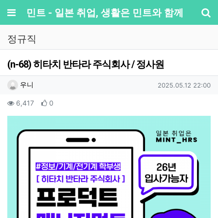
메뉴
민트 - 일본 취업, 생활은 민트와 함께
기
정규직
(n-68) 히타치 반타라 주식회사 / 정사원
작성자 정보
작성
작성일
우니
2025.05.12 22:00
컨텐츠 정보
조회
추천
6,417
0
본문