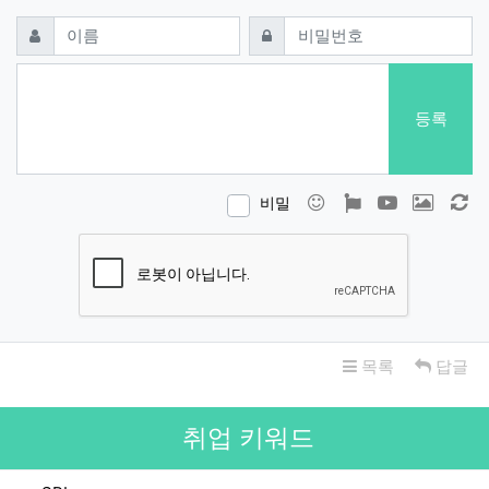
댓글쓰기
필수
필수
이름
비밀번호
등록
이모티콘
폰트어썸
동영상
이미지
새
비밀
목록
답글
취업 키워드