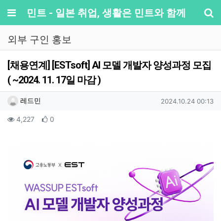
메뉴
민트 - 일본 취업, 생활은 민트와 함께
기
외부 구인 홍보
[채용연계] [ESTsoft] AI 모델 개발자 양성과정 모집
( ~2024. 11. 17일 마감 )
작성자 정보
작성
작성일
레드민
2024.10.24 00:13
컨텐츠 정보
조회
추천
4,227
0
본문