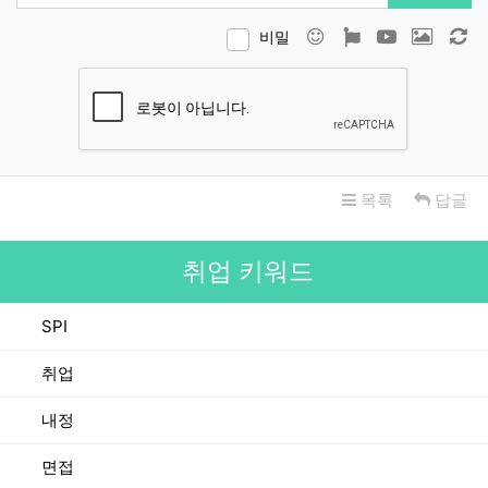
이모티콘
폰트어썸
동영상
이미지
새
비밀
목록
답글
취업 키워드
SPI
취업
내정
면접