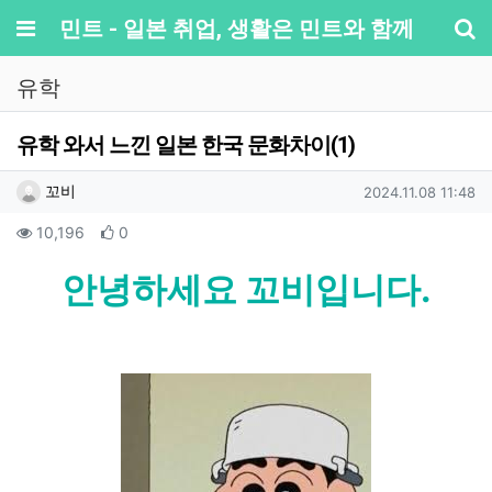
메뉴
민트 - 일본 취업, 생활은 민트와 함께
기
유학
유학 와서 느낀 일본 한국 문화차이(1)
작성자 정보
작성
작성일
꼬비
2024.11.08 11:48
컨텐츠 정보
조회
추천
10,196
0
본문
안녕하세요 꼬비입니다.