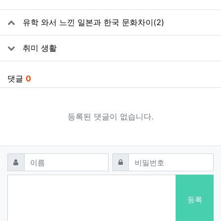
추천
관련자료
유학 와서 느낀 일본과 한국 문화차이(2)
취미 생활
댓글
0
등록된 댓글이 없습니다.
댓글쓰기
필수
필수
이름
비밀번호
등록