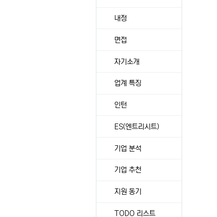
내정
면접
자기소개
업계 특징
인턴
ES(엔트리시트)
기업 분석
기업 추천
지원 동기
TODO 리스트