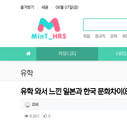
상단 네비
즐겨찾기
새글
08월 07일(금)
취업
정규직
유학
워
메인 메뉴
커뮤니티
HR
유학
유학 와서 느낀 일본과 한국 문화차이(8
작성자 정보
작성
꼬비
컨텐츠 정보
조회
추천
9,901
0