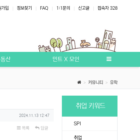
원가입
정보찾기
FAQ
1:1문의
신고글
접속자 328
부동산
민트 X 모인
커뮤니티
유학
취업 키워드
작성일
2024.11.13 12:47
SPI
목록
답글
취업