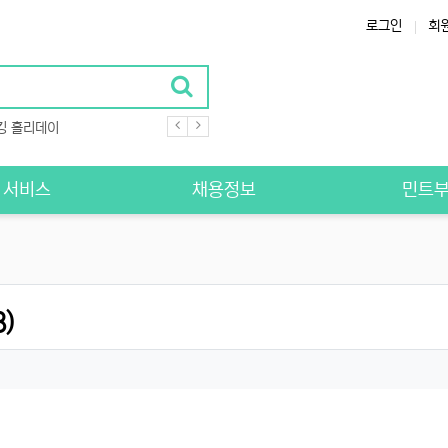
로그인
회
킹 홀리데이
S 서비스
채용정보
민트
)