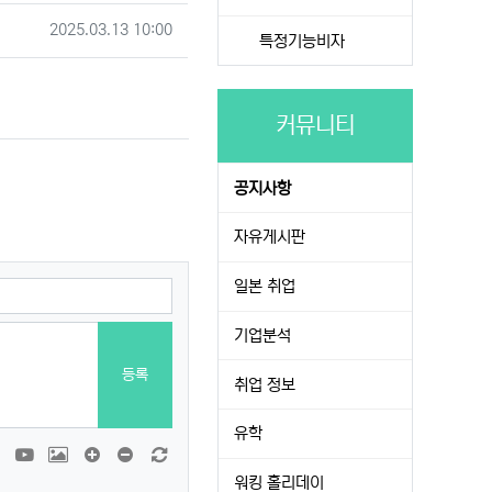
작성일
2025.03.13 10:00
특정기능비자
커뮤니티
공지사항
자유게시판
일본 취업
기업분석
등록
취업 정보
유학
티콘
폰트어썸
동영상
이미지
댓글창 늘이기
댓글창 줄이기
새 댓글 작성
워킹 홀리데이