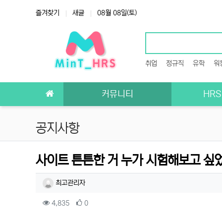
상단 네비
즐겨찾기
새글
08월 08일(토)
취업
정규직
유학
워
메인 메뉴
커뮤니티
HR
공지사항
사이트 튼튼한 거 누가 시험해보고 싶
작성자 정보
작성
최고관리자
컨텐츠 정보
조회
추천
4,835
0