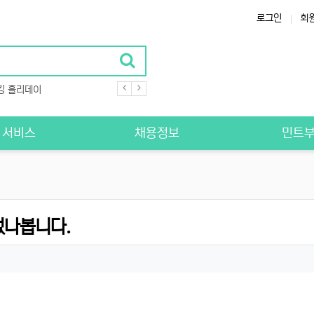
로그인
회
킹 홀리데이
S 서비스
채용정보
민트
었나봅니다.