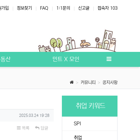
원가입
정보찾기
FAQ
1:1문의
신고글
접속자 103
부동산
민트 X 모인
커뮤니티
공지사항
취업 키워드
작성일
2025.03.24 19:28
SPI
목록
답글
취업