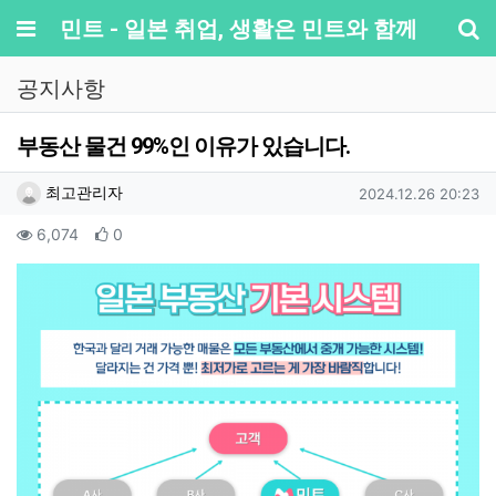
메뉴
민트 - 일본 취업, 생활은 민트와 함께
기
공지사항
부동산 물건 99%인 이유가 있습니다.
작성자 정보
작성
작성일
최고관리자
2024.12.26 20:23
컨텐츠 정보
조회
추천
6,074
0
본문