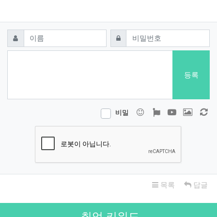
댓글쓰기
필수
필수
이름
비밀번호
등록
이모티콘
폰트어썸
동영상
이미지
새
비밀
목록
답글
취업 키워드