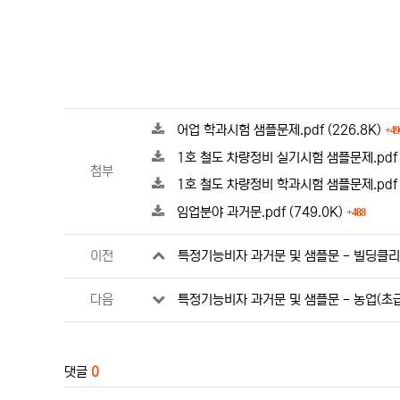
관련자료
파일크기
어업 학과시험 샘플문제.pdf
(226.8K)
49
1호 철도 차량정비 실기시험 샘플문제.pd
첨부
1호 철도 차량정비 학과시험 샘플문제.pd
파일크기
회 다
임업분야 과거문.pdf
(749.0K)
488
이전
특정기능비자 과거문 및 샘플문 - 빌딩클리
다음
특정기능비자 과거문 및 샘플문 - 농업(초급
댓글
0