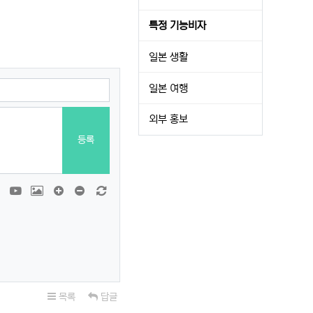
특정 기능비자
일본 생활
일본 여행
외부 홍보
등록
티콘
폰트어썸
동영상
이미지
댓글창 늘이기
댓글창 줄이기
새 댓글 작성
목록
답글