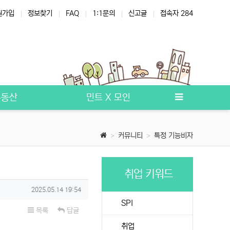
원가입
정보찾기
FAQ
1:1문의
신고글
접속자 284
부동산
민트 X 모인
커뮤니티
특정 기능비자
취업 키워드
작성일
2025.05.14 19:54
SPI
목록
답글
취업