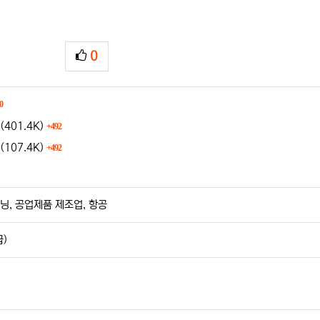
0
추천
회 다운로드
0
파일크기
회 다운로드
f
(401.4K)
492
파일크기
회 다운로드
f
(107.4K)
492
운로드
닝, 공업제품 제조업, 항공
)