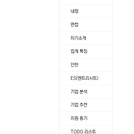
내정
면접
자기소개
업계 특징
인턴
ES(엔트리시트)
기업 분석
기업 추천
지원 동기
TODO 리스트