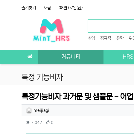
상단 네비
즐겨찾기
새글
08월 07일(금)
취업
정규직
유학
워
메인 메뉴
커뮤니티
HR
특정 기능비자
특정기능비자 과거문 및 샘플문 - 어업,
작성자 정보
작성
meijiagi
컨텐츠 정보
조회
추천
7,042
0