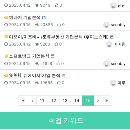
등록일
조회
추천
등록자
2025.04.12
9049
0
진진
히타치 기업분석
등록일
조회
추천
등록자
2024.09.15
20885
0
seoobly
미쯔이/미쯔비시/토큐부동산 기업분석 (후미노스케)
등록일
조회
추천
등록자
2025.04.12
9260
0
이예찬
소프트뱅크 기업분석
등록일
조회
추천
등록자
2024.09.15
21628
0
seoobly
集英社 슈에이샤 기업 분석
등록일
조회
추천
등록자
2024.09.15
19655
0
마루
(first)
(previous)
(current)
(next)
(last)
11
12
13
14
15
취업 키워드