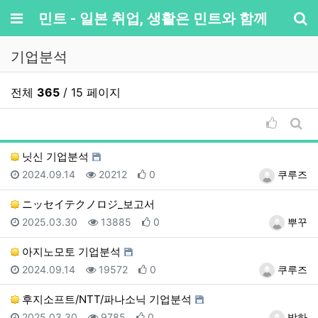
메뉴
민트 - 일본 취업, 생활은 민트와 함께
기
기업분석
전체
365
/ 15 페이지
추천순 
게시
닛신 기업분석
등록일
조회
추천
등록자
2024.09.14
20212
0
쿠루즈
ニッセイテクノロジ_보고서
등록일
조회
추천
등록자
2025.03.30
13885
0
뿌꾸
아지노모토 기업분석
등록일
조회
추천
등록자
2024.09.14
19572
0
쿠루즈
후지소프트/NTT/파나소닉 기업분석
등록일
조회
추천
등록자
2025.03.30
9785
0
박하