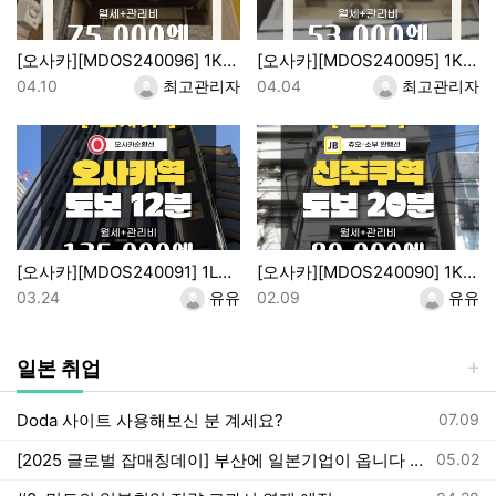
[오사카][MDOS240096] 1K / 월세 67,000엔 / 관리비 8,000엔 / 시키킹,레이킹X
[오사카][MDOS240095] 1K / 월세 48,000엔 / 관리비 5,000엔 / 시키킹,레이킹X
등록일
등록자
등록일
등록자
04.10
최고관리자
04.04
최고관리자
[오사카][MDOS240091] 1LDK / 월세 115,000엔 / 관리비 10,000엔 / 시키킹,레이킹X
[오사카][MDOS240090] 1K / 월세 75,000엔 / 관리비 7,000엔 / 시키킹,레이킹X
등록일
등록자
등록일
등록자
03.24
유유
02.09
유유
일본 취업
등록일
Doda 사이트 사용해보신 분 계세요?
07.09
등록일
[2025 글로벌 잡매칭데이] 부산에 일본기업이 옵니다 ✈️ *일본기업 채용면접 기회有
05.02