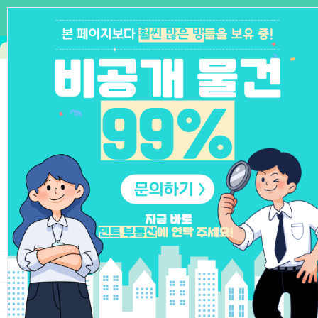
메뉴
민트 - 일본 취업, 생활은 민트와 함께
기
Previous
Next
최신 글
등록일
소액대출 | ✅구글검색 대출의 꿈✅급한 돈 1분 완성, 즉시 입금 완료
08.03
1
등록일
소액대출 | ✅구글검색 대출의 꿈✅부결자 모여! 99% 당일 쏴드림
07.30
2