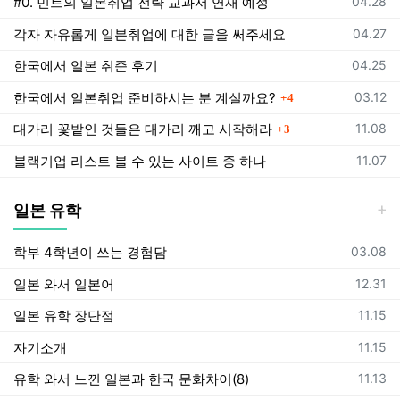
등록일
#0. 민트의 일본취업 전략 교과서 연재 예정
04.28
등록일
각자 자유롭게 일본취업에 대한 글을 써주세요
04.27
등록일
한국에서 일본 취준 후기
04.25
댓글
등록일
한국에서 일본취업 준비하시는 분 계실까요?
03.12
4
댓글
등록일
대가리 꽃밭인 것들은 대가리 깨고 시작해라
11.08
3
등록일
블랙기업 리스트 볼 수 있는 사이트 중 하나
11.07
일본 유학
등록일
학부 4학년이 쓰는 경험담
03.08
등록일
일본 와서 일본어
12.31
등록일
일본 유학 장단점
11.15
등록일
자기소개
11.15
등록일
유학 와서 느낀 일본과 한국 문화차이(8)
11.13