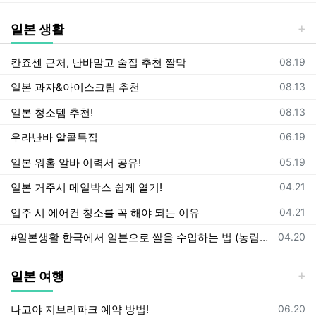
일본 생활
등록일
칸죠센 근처, 난바말고 술집 추천 짤막
08.19
등록일
일본 과자&아이스크림 추천
08.13
등록일
일본 청소템 추천!
08.13
등록일
우라난바 알콜특집
06.19
등록일
일본 워홀 알바 이력서 공유!
05.19
등록일
일본 거주시 메일박스 쉽게 열기!
04.21
등록일
입주 시 에어컨 청소를 꼭 해야 되는 이유
04.21
등록일
#일본생활 한국에서 일본으로 쌀을 수입하는 법 (농림수산성 피셜)
04.20
일본 여행
등록일
나고야 지브리파크 예약 방법!
06.20