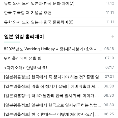
등록일
유학 와서 느낀 일본과 한국 문화 차이(7)
11.12
등록일
한국 귀국할 때 기념품 추천
11.11
등록일
유학 와서 느낀 일본과 한국 문화차이(6)
11.11
일본 워킹 홀리데이
등록일
!!2025년도 Working Holiday 사증(제3사분기) 합격자 명단 확인하기!!
08.18
등록일
워킹홀리데이 생활 팁
07.19
등록일
<자기소개> 안녕하세요!
07.17
등록일
[일본워홀정보] 한국에서 꼭 챙겨가야 하는 것? 꿀템 알려드릴게요! | 예비워홀러 체크리스트 ep.5
07.01
등록일
[일본워홀정보] 워홀 짐 챙기기 꿀팁! | 예비워홀러 체크리스트 ep.4
06.30
등록일
[일본워홀정보] 약 5개월만의 한국 일시귀국! 미미가 일시귀국한 이유, 일시귀국 꿀팁 | 일시귀국 ep.2
06.30
등록일
[일본워홀정보] 일본에서 한국으로 일시귀국하는 방법 (일본출국편) | 일시귀국 ep.1
06.30
등록일
[일본워홀정보] 한국 휴대폰은 어떻게 처리하나요? | 예비워홀러 체크리스트 ep.3
06.25