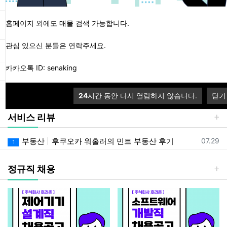
등록일
야구경기보는 이유?! 토토배팅? 스포츠분석@통티비@픽분석@KBO리그생방
07.28
3
홈페이지 외에도 매물 검색 가능합니다.
인기 글
관심 있으신 분들은 연락주세요.
등록일
야구경기보는 이유?! 토토배팅? 스포츠분석@통티비@픽분석@KBO리그생방
07.28
1
카카오톡 ID: senaking
등록일
소액대출 | ✅구글검색 대출의 꿈✅부결자 모여! 99% 당일 쏴드림
07.30
2
등록일
소액대출 | ✅구글검색 대출의 꿈✅급한 돈 1분 완성, 즉시 입금 완료
08.03
3
24
시간 동안 다시 열람하지 않습니다.
닫기
서비스 리뷰
등록일
부동산
후쿠오카 워홀러의 민트 부동산 후기
07.29
1
정규직 채용