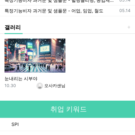
특정기능비자 과거문 및 샘플문 - 빌딩클리닝, 공업제품 제조업, 항공
등록일
특정기능비자 과거문 및 샘플문 - 어업, 임업, 철도
05.14
갤러리
눈내리는 시부야
등록일
등록자
10.30
오사카샌님
취업 키워드
SPI